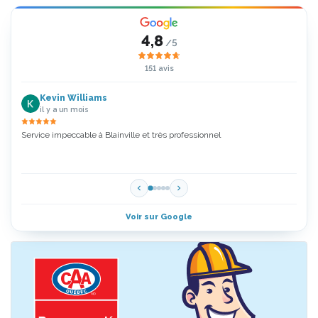
4,8
/5
151 avis
Kevin Williams
il y a un mois
Service impeccable à Blainville et très professionnel
Zoubi
5 Étoi
Voir sur Google