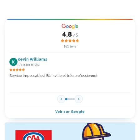
4,8
/5
151 avis
Kevin Williams
il y a un mois
Service impeccable à Blainville et très professionnel
Zoubi
5 Étoi
Voir sur Google