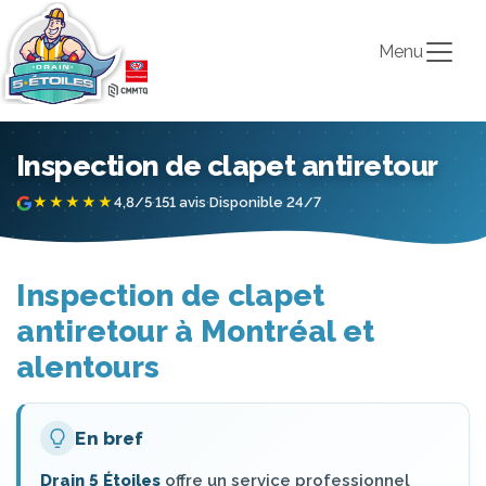
Menu
Inspection de clapet antiretour
★★★★★
4,8/5
·
151 avis
·
Disponible 24/7
Inspection de clapet
antiretour à Montréal et
alentours
En bref
Drain 5 Étoiles
offre un service professionnel