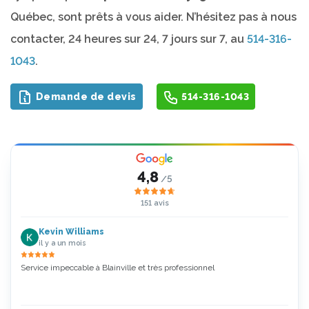
Québec, sont prêts à vous aider. N’hésitez pas à nous
contacter, 24 heures sur 24, 7 jours sur 7, au
514-316-
1043
.
Demande de devis
514-316-1043
4,8
/5
151 avis
Kevin Williams
il y a un mois
Service impeccable à Blainville et très professionnel
Zoubi
5 Étoi