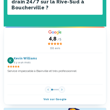
drain 24/7 sur la Rive-Sud à
Boucherville ?
4,8
/5
151 avis
Kevin Williams
il y a un mois
Service impeccable à Blainville et très professionnel
Zoubi
5 Étoi
Voir sur Google