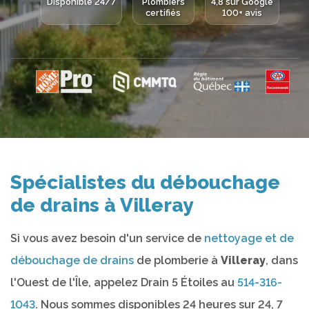
Disponible 24/7
Plombiers
4,8 sur Google
certifiés
100+ avis
Spécialistes du débouchage
de drains à Villeray
Si vous avez besoin d'un service de
nettoyage et de
débouchage de drains
de plomberie à
Villeray
, dans
l'Ouest de l'Île, appelez Drain 5 Étoiles au
514-316-
1043
. Nous sommes disponibles 24 heures sur 24, 7