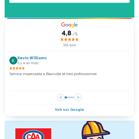
4,8
/5
151 avis
Kevin Williams
il y a un mois
Service impeccable à Blainville et très professionnel
Zoubi
5 Étoi
Voir sur Google