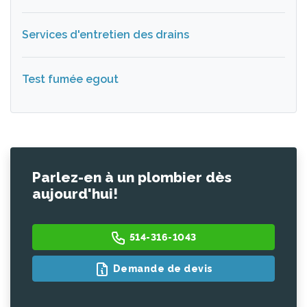
Services d'entretien des drains
Test fumée egout
Parlez-en à un plombier dès
aujourd'hui!
514-316-1043
Demande de devis