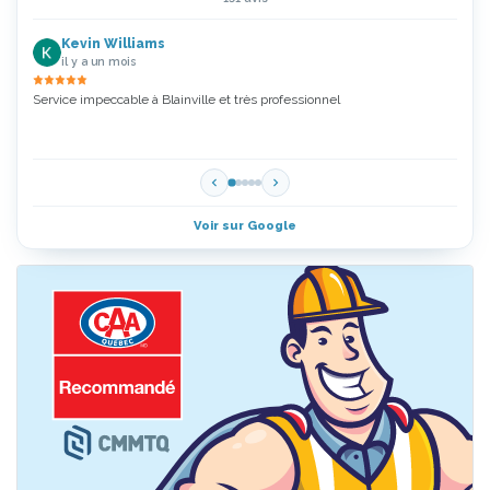
Kevin Williams
il y a un mois
Service impeccable à Blainville et très professionnel
Zoubi
5 Étoi
Voir sur Google