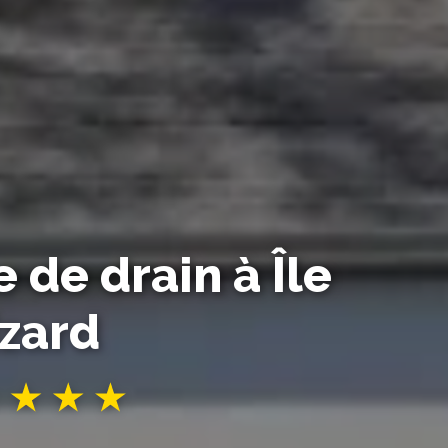
de drain à Île
izard