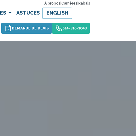
À propos
|
Carrières
|
Rabais
CES
ASTUCES
ENGLISH
DEMANDE DE DEVIS
514-316-1043