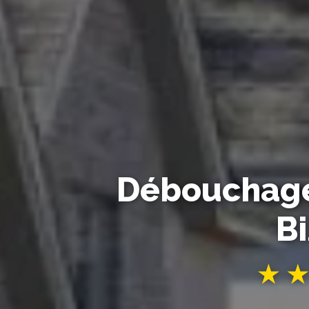
Débouchage 
B