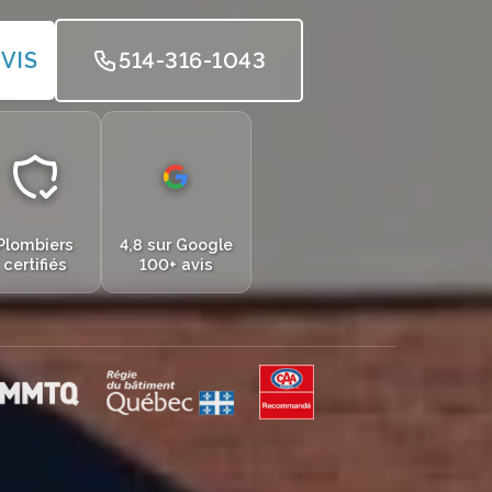
VIS
514-316-1043
Plombiers
4,8 sur Google
certifiés
100+ avis