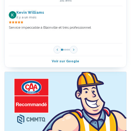
151 avis
Kevin Williams
il y a un mois
Service impeccable à Blainville et très professionnel
Zoubi
5 Étoi
Voir sur Google