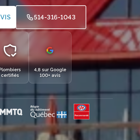
VIS
514-316-1043
Plombiers
4,8 sur Google
certifiés
100+ avis