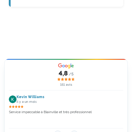
4,8
/5
151 avis
Kevin Williams
il y a un mois
Service impeccable à Blainville et très professionnel
Zoubi
5 Étoi